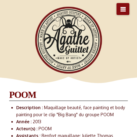
Nav
POOM
Description :
Maquillage beauté, face painting et body
painting pour le clip "Big Bang" du groupe POOM
Année :
2013
Acteur(s) :
POOM
Assistants :
Renfort maquillage: Juliette Thomas